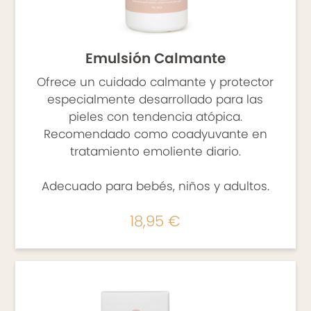
reactivas o alérgicas
– Hidratación y cuidado de la piel en el
embarazo y lactancia
Emulsión Calmante
– Hidratación y cuidado de la piel del
Ofrece un cuidado calmante y protector
paciente diabético, oncológico y con
especialmente desarrollado para las
problemas vasculares
pieles con tendencia atópica.
– Hidratación y cuidado de pieles con
Recomendado como coadyuvante en
tendencia acnéica
tratamiento emoliente diario.
– Hidratación y cuidado de la piel tras
intervención quirúrgica
Adecuado para bebés, niños y adultos.
COMPOSICIÓN
18,95 €
Ozonized Olive Oil, Ozonized Sunflower Seed
Oil.