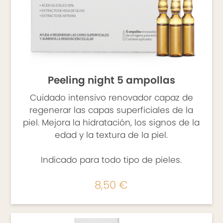
minimicen.
EXCIPIENTE
Emulsión blanca de textura fluida y de
rápida absorción. Perfume sin alérgenos.
Peeling night 5 ampollas
MODO DE EMPLEO
Cuidado intensivo renovador capaz de
regenerar las capas superficiales de la
Aplicar a diario, por la mañana y por la
piel. Mejora la hidratación, los signos de la
noche, sobre el contorno limpio e
edad y la textura de la piel.
hidratado. Se aplica una gota del tamaño
Indicado para todo tipo de pieles.
de un grano de arroz y se reparte con las
yemas de los dedos a toquecitos en las
8,50 €
bolsas y ojeras de dentro hacia afuera. Uso
externo.