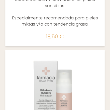
CAPILAR
sensibles.
- Anticaída
Especialmente recomendada para pieles
- Dermatitis
mixtas y/o con tendencia grasa.
- Infantil
18,50 €
- Metodo Curly
AFECCIONES DE LA PIEL
- Dermatitis
- Alteraciones cutáneas
- Psoriasis
- Piel atópica
- Fitoterapia
- Piel agredida