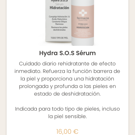
- Cuello y escote
- Sérums y Booster
- Ampollas
- Mascarillas
- Hombre
Hydra S.O.S Sérum
- Solares
Cuidado diario rehidratante de efecto
- Dispositivos Antiedad
inmediato. Refuerza la función barrera de
la piel y proporciona una hidratación
- Cosmética natural
prolongada y profunda a las pieles en
estado de deshidratación.
LIMPIEZA FACIAL
Indicada para todo tipo de pieles, incluso
- Higiene
la piel sensible.
- Tónico
16,00 €
- Especificos