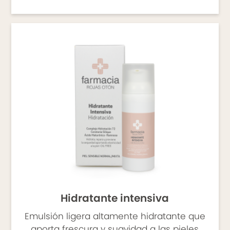
- Accesorios
- Dispositivos y Packs
CORPORAL
- Higiene
- Intimo
- Infantil
- Piel seca
- Solares
- Cosmética natural
Hidratante intensiva
- Manos y pies
Emulsión ligera altamente hidratante que
aporta frescura y suavidad a las pieles